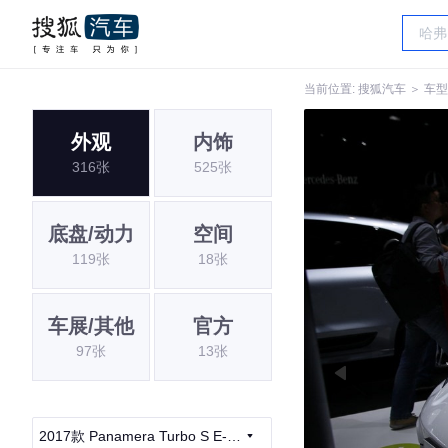
当前位置:
搜狐汽车
＞
车型
外观
内饰
316张
525张
底盘/动力
空间
119张
18张
车展/其他
官方
97张
13张
2017款 Panamera Turbo S E-