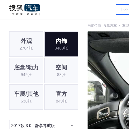
当前位置:
搜狐汽车
＞
车型
外观
内饰
2704张
3409张
底盘/动力
空间
949张
88张
车展/其他
官方
630张
849张
2017款 3.0L 舒享导航版