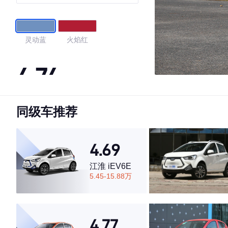
灵动蓝
火焰红
4.74
同级车推荐
·外观表现较为优秀，优于82%同级车
·内饰表现较为优秀，优于82%同级车
·空间表现较为优秀，优于75%同级车
4.69
江淮 iEV6E
5.45-15.88万
4.77