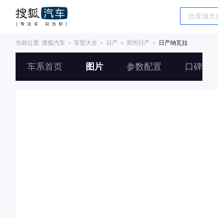
当前位置:
搜狐汽车
＞
车型大全
＞
日产
＞
郑州日产
＞
日产纳瓦拉
车系首页
图片
参数配置
口碑