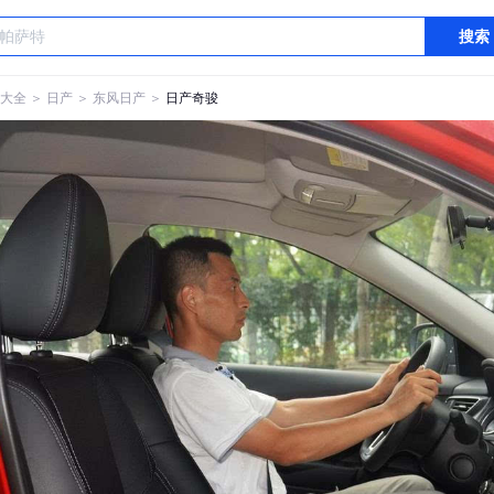
搜索
大全
＞
日产
＞
东风日产
＞
日产奇骏