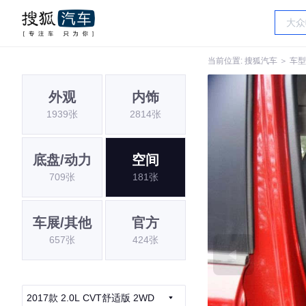
当前位置:
搜狐汽车
＞
车型
外观
内饰
1939张
2814张
底盘/动力
空间
709张
181张
车展/其他
官方
657张
424张
2017款 2.0L CVT舒适版 2WD