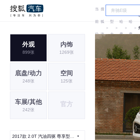
当
搜
车
前
狐
型
哈
哈
＞
＞
＞
＞
位
汽
大
弗
弗
外观
内饰
置:
车
全
899张
1269张
底盘/动力
空间
248张
125张
车展/其他
官方
242张
2017款 2.0T 汽油四驱 尊享型5