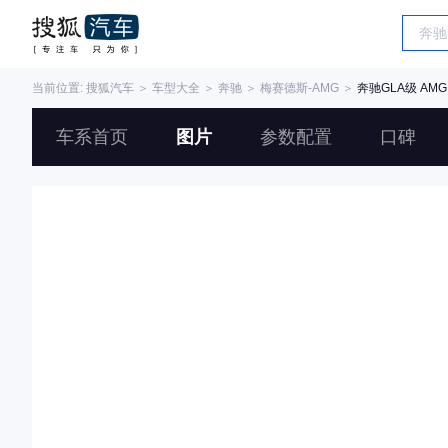
当前位置:
搜狐汽车
＞
车型大全
＞
奔驰
＞
梅赛德斯-AMG
＞
奔驰GLA级 AMG
车系首页
图片
参数配置
口碑