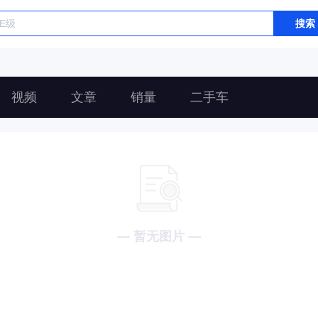
搜索
视频
文章
销量
二手车
— 暂无图片 —