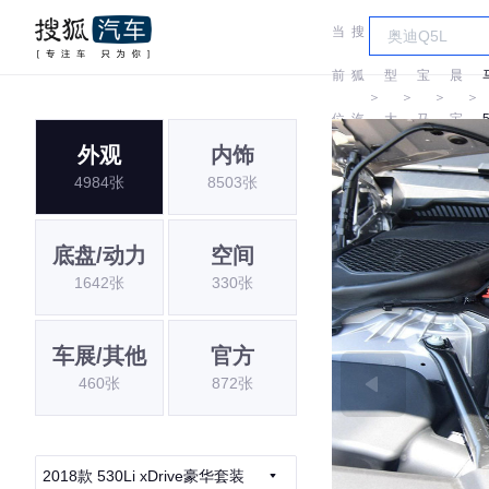
当
搜
车
华
前
狐
型
宝
晨
＞
＞
＞
＞
位
汽
大
马
宝
外观
内饰
置:
车
全
马
4984张
8503张
底盘/动力
空间
1642张
330张
车展/其他
官方
460张
872张
2018款 530Li xDrive豪华套装