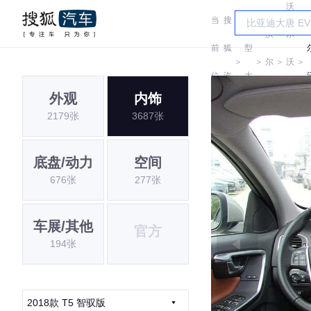
沃
当
搜
车
沃
尔
前
狐
型
＞
＞
尔
＞
沃
＞
位
汽
大
沃
亚
外观
内饰
置:
车
全
2179张
3687张
太
底盘/动力
空间
676张
277张
车展/其他
官方
194张
2018款 T5 智驭版