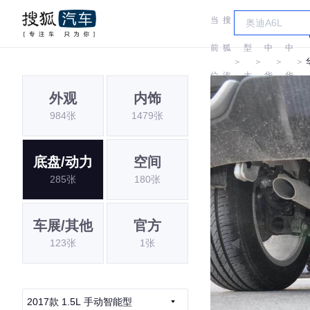
当
搜
车
前
狐
型
中
中
＞
＞
＞
＞
位
汽
大
华
华
外观
内饰
置:
车
全
984张
1479张
底盘/动力
空间
285张
180张
车展/其他
官方
123张
1张
2017款 1.5L 手动智能型