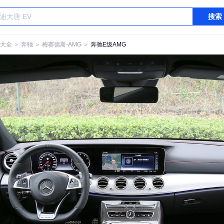
搜索
大全
＞
奔驰
＞
梅赛德斯-AMG
＞
奔驰E级AMG