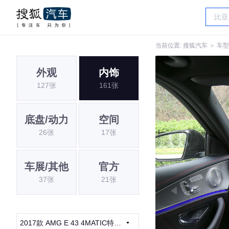
当前位置:
搜狐汽车
＞
车型
外观
内饰
127张
161张
底盘/动力
空间
26张
17张
车展/其他
官方
37张
21张
2017款 AMG E 43 4MATIC特别