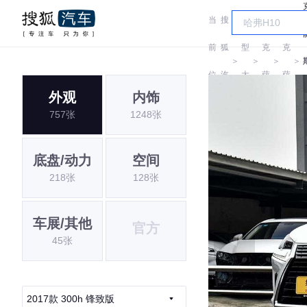
当
搜
车
雷
雷
前
狐
型
克
克
＞
＞
＞
＞
位
汽
大
萨
萨
外观
内饰
置:
车
全
斯
斯
757张
1248张
底盘/动力
空间
218张
128张
车展/其他
官方
45张
2017款 300h 锋致版