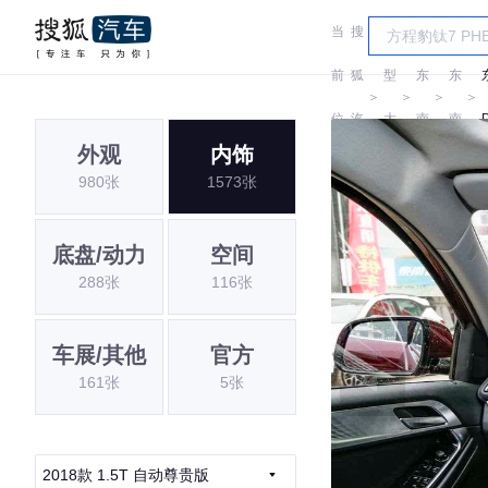
当
搜
车
前
狐
型
东
东
＞
＞
＞
＞
位
汽
大
南
南
外观
内饰
置:
车
全
980张
1573张
底盘/动力
空间
288张
116张
车展/其他
官方
161张
5张
2018款 1.5T 自动尊贵版