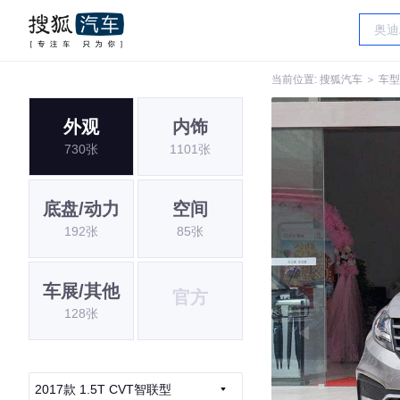
当前位置:
搜狐汽车
＞
车型
外观
内饰
730张
1101张
底盘/动力
空间
192张
85张
车展/其他
官方
128张
2017款 1.5T CVT智联型