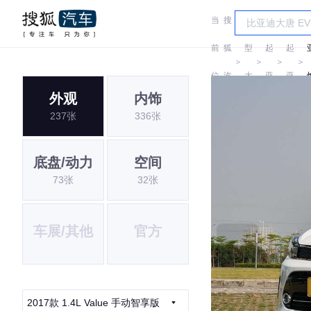
当
搜
车
前
狐
型
起
起
＞
＞
＞
＞
位
汽
大
亚
亚
外观
内饰
置:
车
全
237张
336张
底盘/动力
空间
73张
32张
车展/其他
官方
2017款 1.4L Value 手动智享版