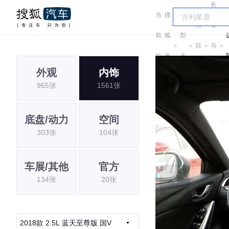
长
当
搜
车
马
安
前
狐
型
＞
＞
自
＞
马
＞
位
汽
大
达
自
外观
内饰
置:
车
全
965张
1561张
达
底盘/动力
空间
303张
104张
车展/其他
官方
134张
20张
2018款 2.5L 蓝天至尊版 国V