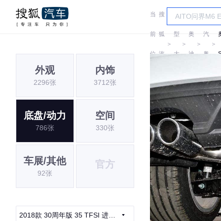
当
搜
车
一
前
狐
型
奥
汽
＞
＞
＞
＞
位
汽
大
迪
奥
外观
内饰
置:
车
全
迪
2296张
3712张
底盘/动力
空间
786张
330张
车展/其他
官方
92张
2018款 30周年版 35 TFSI 进取