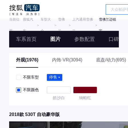
当前位
搜狐汽
车型大
雪佛
上汽通用雪佛
雪佛兰迈锐
＞
＞
＞
＞
置:
车
全
兰
兰
宝
车系首页
图片
参数配置
口碑
外观(1976)
内饰·VR(3094)
底盘/动力(695)
不限车型
停售
不限颜色
皓沙白
纳帕红
2018款 530T 自动豪华版