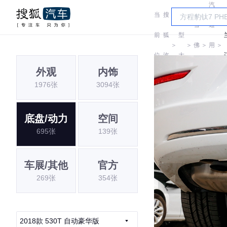
汽
当
搜
车
雪
通
前
狐
型
＞
＞
佛
＞
用
＞
位
汽
大
兰
雪
外观
内饰
置:
车
全
1976张
3094张
佛
兰
底盘/动力
空间
695张
139张
车展/其他
官方
269张
354张
2018款 530T 自动豪华版