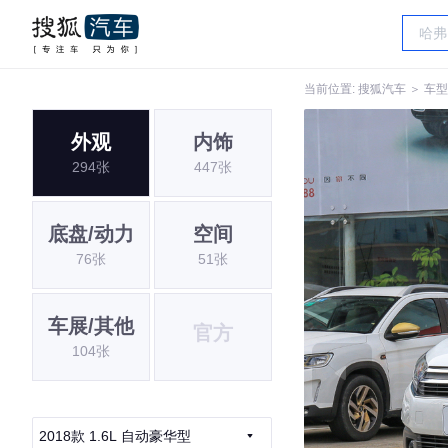
当前位置:
搜狐汽车
＞
车型
外观
内饰
294张
447张
底盘/动力
空间
76张
51张
车展/其他
官方
104张
2018款 1.6L 自动豪华型