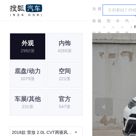
当
搜
车
一
前
狐
型
丰
汽
＞
＞
＞
＞
位
汽
大
田
丰
外观
内饰
置:
车
全
田
2982张
4265张
底盘/动力
空间
1079张
221张
车展/其他
官方
231张
547张
2018款 荣放 2.0L CVT两驱风尚