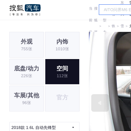
东
当
搜
车
雪
风
前
狐
型
＞
＞
铁
＞
雪
＞
位
汽
大
龙
铁
外观
内饰
置:
车
全
755张
1010张
龙
底盘/动力
空间
226张
112张
车展/其他
官方
96张
2018款 1.6L 自动先锋型