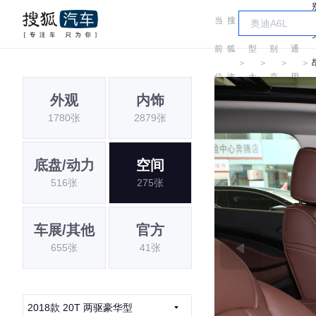
当
搜
车
汽
前
狐
型
别
通
＞
＞
＞
＞
位
汽
大
克
用
外观
内饰
置:
车
全
别
1780张
2879张
克
底盘/动力
空间
516张
275张
车展/其他
官方
655张
41张
2018款 20T 两驱豪华型