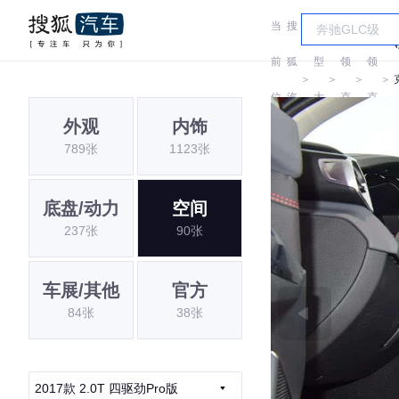
当
搜
车
前
狐
型
领
领
＞
＞
＞
＞
位
汽
大
克
克
外观
内饰
置:
车
全
789张
1123张
底盘/动力
空间
237张
90张
车展/其他
官方
84张
38张
2017款 2.0T 四驱劲Pro版