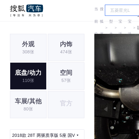
当
搜
车
前
狐
型
宝
宝
＞
＞
＞
＞
位
汽
大
沃
沃
外观
内饰
置:
车
全
308张
474张
底盘/动力
空间
110张
57张
车展/其他
官方
80张
2018款 28T 两驱质享版 5座 国V