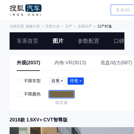
当前位置:
搜狐汽车
＞
车型大全
＞
日产
＞
东风日产
＞
日产轩逸
车系首页
图片
参数配置
口碑
外观(2037)
内饰·VR(3013)
底盘/动力(687)
不限车型
在售
停售
不限颜色
钛古金
2018款 1.6XV+ CVT智尊版