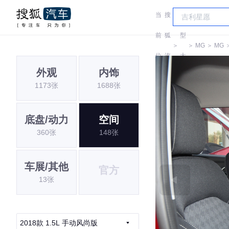
当
搜
车
前
狐
型
＞
＞
MG
＞
MG
位
汽
大
外观
内饰
置:
车
全
1173张
1688张
底盘/动力
空间
360张
148张
车展/其他
官方
13张
2018款 1.5L 手动风尚版