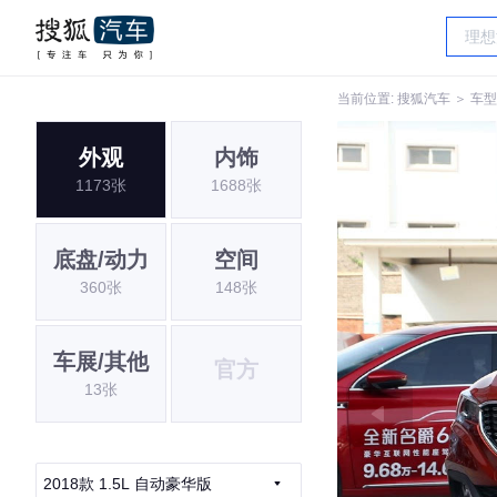
当前位置:
搜狐汽车
＞
车型
外观
内饰
1173张
1688张
底盘/动力
空间
360张
148张
车展/其他
官方
13张
2018款 1.5L 自动豪华版