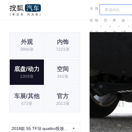
当
搜
车
奥
前
狐
型
奥
迪
＞
＞
＞
＞
位
汽
大
迪
(进
外观
内饰
置:
车
全
口)
3866张
7221张
底盘/动力
空间
1309张
341张
车展/其他
官方
672张
2011张
2018款 55 TFSI quattro投放尊