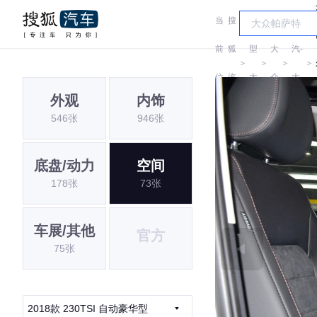
当
搜
车
一
前
狐
型
大
汽-
＞
＞
＞
＞
位
汽
大
众
大
外观
内饰
置:
车
全
众
546张
946张
底盘/动力
空间
178张
73张
车展/其他
官方
75张
2018款 230TSI 自动豪华型