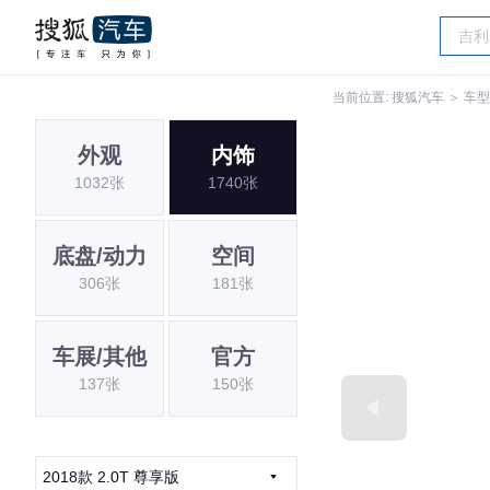
当前位置:
搜狐汽车
＞
车型
外观
内饰
1032张
1740张
底盘/动力
空间
306张
181张
车展/其他
官方
137张
150张
2018款 2.0T 尊享版