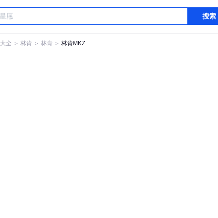
搜索
大全
＞
林肯
＞
林肯
＞
林肯MKZ