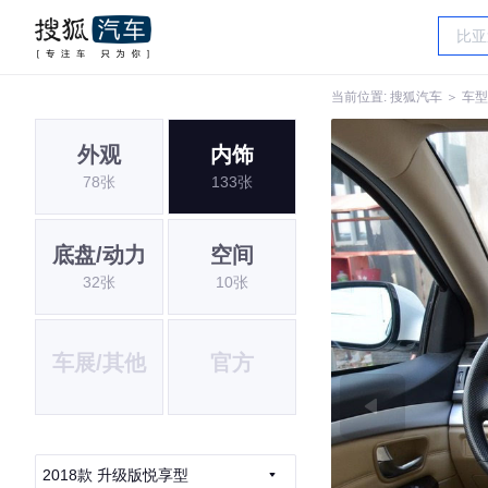
当前位置:
搜狐汽车
＞
车型
外观
内饰
78张
133张
底盘/动力
空间
32张
10张
车展/其他
官方
2018款 升级版悦享型