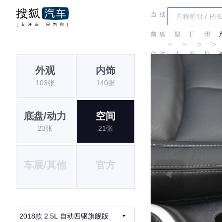
当
搜
车
郑
前
狐
型
日
州
＞
＞
＞
＞
位
汽
大
产
日
外观
内饰
置:
车
全
产
103张
140张
底盘/动力
空间
23张
21张
车展/其他
官方
2018款 2.5L 自动四驱旗舰版