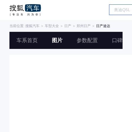
当前位置:
搜狐汽车
＞
车型大全
＞
日产
＞
郑州日产
＞
日产途达
车系首页
图片
参数配置
口碑