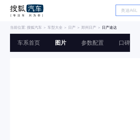
当前位置:
搜狐汽车
＞
车型大全
＞
日产
＞
郑州日产
＞
日产途达
车系首页
图片
参数配置
口碑