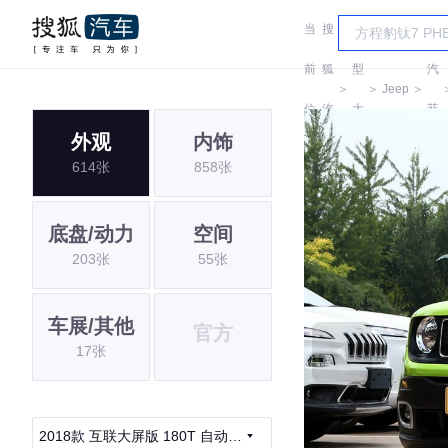
当
搜
车
广
前
狐
型
汽
＞
＞
Jeep
＞
位
汽
大
菲
外观
内饰
置:
车
全
克
614张
858张
底盘/动力
空间
203张
55张
车展/其他
官方
17张
2018款 互联大屏版 180T 自动劲