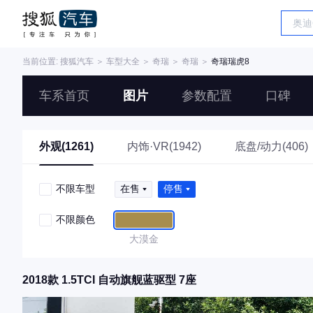
当前位置:
搜狐汽车
＞
车型大全
＞
奇瑞
＞
奇瑞
＞
奇瑞瑞虎8
车系首页
图片
参数配置
口碑
外观(1261)
内饰·VR(1942)
底盘/动力(406)
不限车型
在售
停售
不限颜色
大漠金
2018款 1.5TCI 自动旗舰蓝驱型 7座