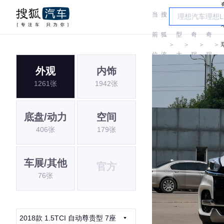
当
搜
车
前
狐
型
奇
奇
＞
＞
＞
＞
位
汽
大
瑞
瑞
外观
内饰
置:
车
全
1261张
1942张
底盘/动力
空间
406张
179张
车展/其他
官方
76张
2018款 1.5TCI 自动尊贵型 7座