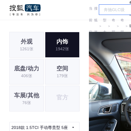
当
搜
车
前
狐
型
奇
奇
＞
＞
＞
＞
位
汽
大
瑞
瑞
外观
内饰
置:
车
全
1261张
1942张
底盘/动力
空间
406张
179张
车展/其他
官方
76张
2018款 1.5TCI 手动尊贵型 5座