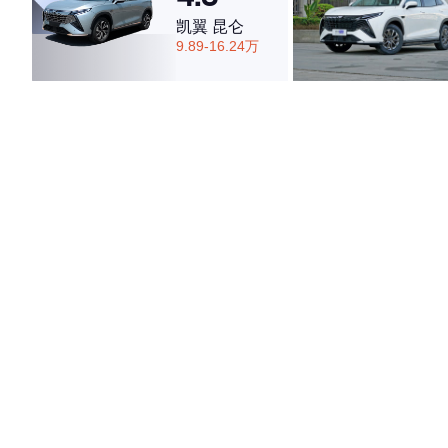
凯翼 昆仑
9.89-16.24万