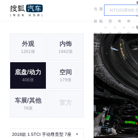
当
搜
车
前
狐
型
奇
奇
＞
＞
＞
＞
位
汽
大
瑞
瑞
外观
内饰
置:
车
全
1261张
1942张
底盘/动力
空间
406张
179张
车展/其他
官方
76张
2018款 1.5TCI 手动尊贵型 7座