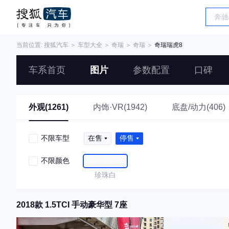
当前位置:
搜狐汽车
＞
车型大全
＞
奇瑞
＞
奇瑞
＞
奇瑞瑞虎8
车系首页
图片
参数配置
口碑
外观(1261)
内饰·VR(1942)
底盘/动力(406)
不限车型
在售
停售
不限颜色
珍珠白
2018款 1.5TCI 手动豪华型 7座