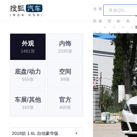
当
搜
车
东
前
狐
型
标
风
＞
＞
＞
＞
位
汽
大
致
标
外观
内饰
置:
车
全
致
1481张
2335张
底盘/动力
空间
555张
99张
车展/其他
官方
183张
400张
2018款 1.6L 自动豪华版