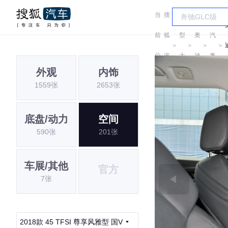
当
搜
车
一
前
狐
型
奥
汽
＞
＞
＞
＞
位
汽
大
迪
奥
外观
内饰
置:
车
全
迪
1559张
2653张
底盘/动力
空间
590张
201张
车展/其他
官方
7张
2018款 45 TFSI 尊享风雅型 国V