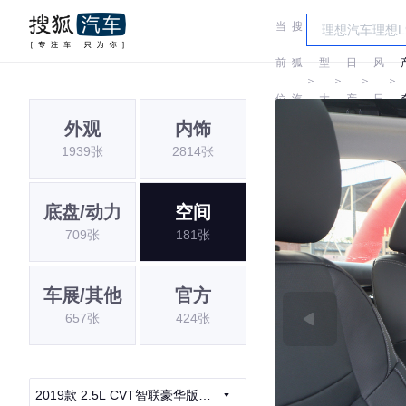
当
搜
车
东
前
狐
型
日
风
＞
＞
＞
＞
位
汽
大
产
日
外观
内饰
置:
车
全
产
1939张
2814张
底盘/动力
空间
709张
181张
车展/其他
官方
657张
424张
2019款 2.5L CVT智联豪华版