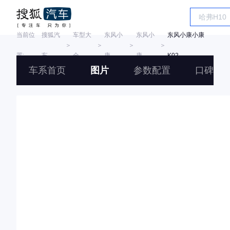
当前位
搜狐汽
车型大
东风小
东风小
东风小康小康
＞
＞
＞
＞
置:
车
全
康
康
K02
车系首页
图片
参数配置
口碑