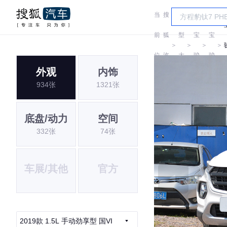
当
搜
车
前
狐
型
宝
宝
＞
＞
＞
＞
位
汽
大
骏
骏
外观
内饰
置:
车
全
934张
1321张
底盘/动力
空间
332张
74张
车展/其他
官方
2019款 1.5L 手动劲享型 国VI