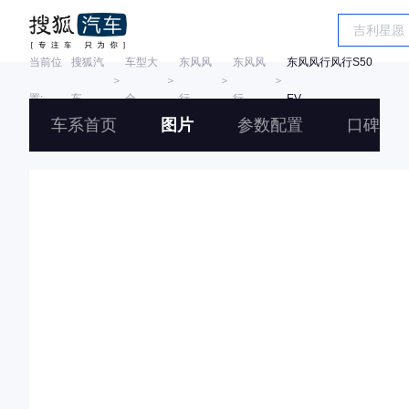
当前位
搜狐汽
车型大
东风风
东风风
东风风行风行S50
＞
＞
＞
＞
置:
车
全
行
行
EV
车系首页
图片
参数配置
口碑