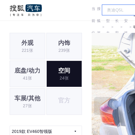
当
搜
车
长
前
狐
型
长
安
＞
＞
＞
＞
位
汽
大
安
汽
外观
内饰
置:
车
全
车
221张
239张
底盘/动力
空间
41张
24张
车展/其他
官方
27张
2019款 EV460智领版