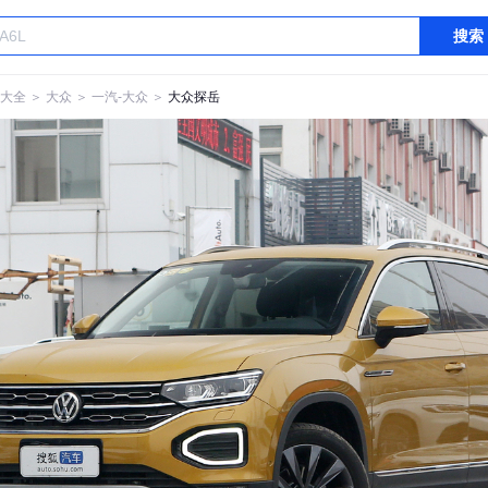
搜索
大全
＞
大众
＞
一汽-大众
＞
大众探岳