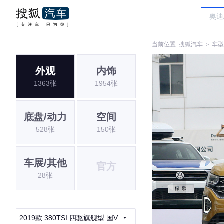
当前位置:
搜狐汽车
＞
车型
外观
内饰
1363张
1954张
底盘/动力
空间
528张
150张
车展/其他
官方
28张
2019款 380TSI 四驱旗舰型 国V