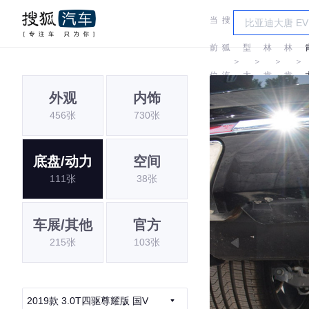
当
搜
车
前
狐
型
林
林
＞
＞
＞
＞
位
汽
大
肯
肯
外观
内饰
置:
车
全
456张
730张
底盘/动力
空间
111张
38张
车展/其他
官方
215张
103张
2019款 3.0T四驱尊耀版 国V